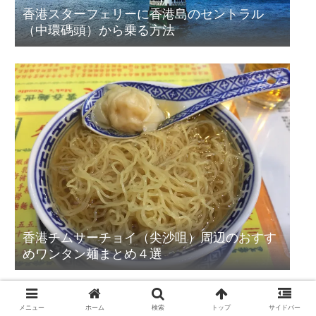
香港スターフェリーに香港島のセントラル
（中環碼頭）から乗る方法
香港チムサーチョイ（尖沙咀）周辺のおすす
めワンタン麺まとめ４選
メニュー
ホーム
検索
トップ
サイドバー