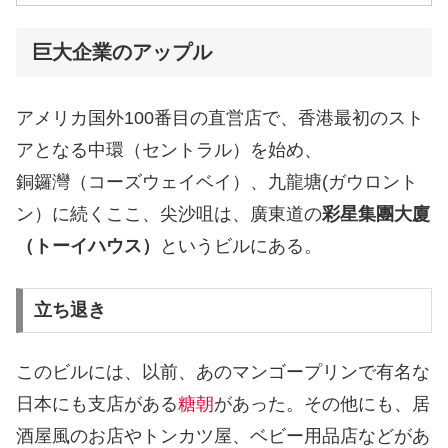
巨大企業のアップル
アメリカ国外100番目の直営店で、香港最初のスト
アとなる中環（セントラル）を始め、
銅鑼灣（コーズウェイベイ）、九龍塘(ガウロント
ン）に続くここ、尖沙咀は、廣東道の
彩星集團大廈
（トーイハウス）
というビルにある。
立ち退き
このビルには、以前、あのマンゴープリンで有名な
日本にも支店がある
糖朝
があった。その他にも、居
酒屋風のお店やトンカツ屋、ベビー用品店などがあ