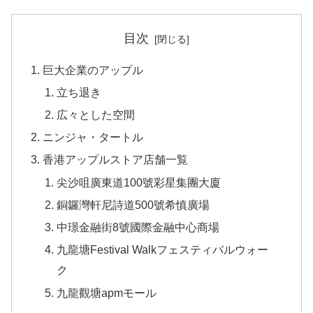
目次
巨大企業のアップル
立ち退き
広々とした空間
ニンジャ・タートル
香港アップルストア店舗一覧
尖沙咀廣東道100號彩星集團大廈
銅鑼灣軒尼詩道500號希慎廣場
中璟金融街8號國際金融中心商場
九龍塘Festival Walkフェスティバルウォー
ク
九龍觀塘apmモール