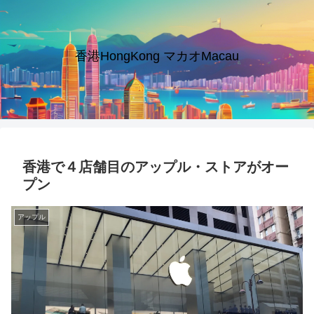
香港HongKong マカオMacau
香港で４店舗目のアップル・ストアがオー
プン
アップル