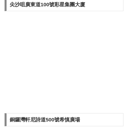
尖沙咀廣東道100號彩星集團大廈
銅鑼灣軒尼詩道500號希慎廣場