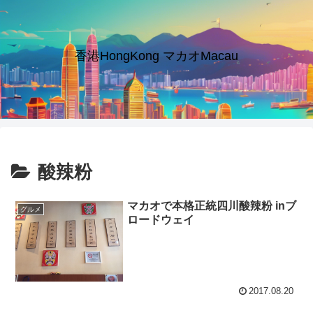
香港HongKong マカオMacau
酸辣粉
マカオで本格正統四川酸辣粉 inブ
グルメ
ロードウェイ
2017.08.20