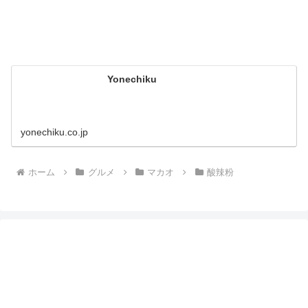
Yonechiku
yonechiku.co.jp
ホーム
グルメ
マカオ
酸辣粉