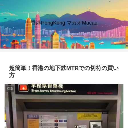
香港HongKong マカオMacau
超簡単！香港の地下鉄MTRでの切符の買い
方
交通