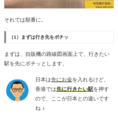
それでは順番に。
（1）まずは行き先をポチッ
まずは、自販機の路線図画面上で、行きたい
駅を先にポチッとします。
日本は
先にお金
を入れるけど、
香港では
先に行きたい
駅
を押す
ので、ここが日本との違いです
ね ♪