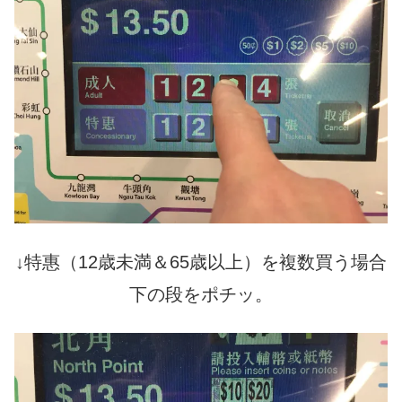
↓
特惠（
12
歳未満＆
65
歳以上）を複数買う場合
下の段をポチッ。