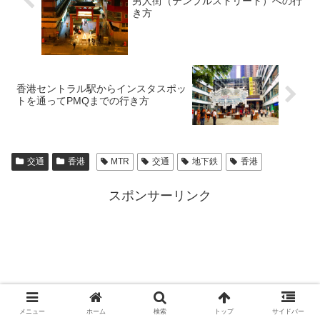
男人街（テンプルストリート）への行
き方
香港セントラル駅からインスタスポッ
トを通ってPMQまでの行き方
交通
香港
MTR
交通
地下鉄
香港
スポンサーリンク
メニュー
ホーム
検索
トップ
サイドバー