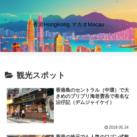
香港HongKong マカオMacau
観光スポット
香港島のセントラル（中環）で大
グルメ
きめのプリプリ海老雲呑で有名な
沾仔記（ヂムジャイケイ）
2019.05.24
香港の地元でも人気のワゴン式飲