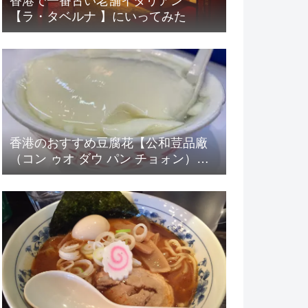
香港で一番古い老舗イタリアン
【ラ・タベルナ 】にいってみた
香港のおすすめ豆腐花【公和荳品廠
（コン ゥオ ダウ パン チョォン）】
に行ってみた