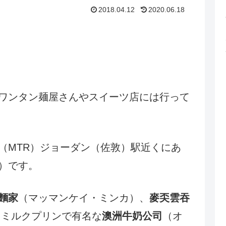
2018.04.12
2020.06.18
ワンタン麺屋さんやスイーツ店には行って
（
MTR
）ジョーダン（佐敦）駅近くにあ
）です。
麵家
（マッマンケイ・ミンカ）、
麥
奀雲吞
、
ミルクプリンで有名な
澳洲牛奶公司
（オ